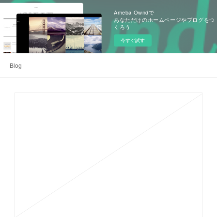
Ameba Owndで
あなただけのホームページやブログをつ
くろう
今すぐ試す
Blog